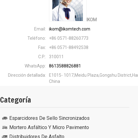
IKOM
Email:
ikom@ikomtech.com
Teléfono:
+86 0571-88260773
Fax:
+86 0571-88492538
C.P.:
310011
WhatsApp:
8613588826881
Dirección detallada:
E1015- 1017,Meidu Plaza,Gongshu District,Han
China
Categoría
Esparcidores De Sello Sincronizados
Mortero Asfáltico Y Micro Pavimento
Distribuidores De Asfalto