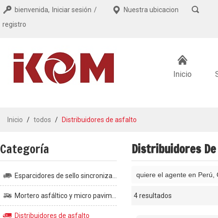
bienvenida,
Iniciar sesión
/
Nuestra ubicacion
registro
Inicio
Inicio
/
todos
/
Distribuidores de asfalto
Categoría
Distribuidores De
quiere el agente en Perú, 
Esparcidores de sello sincronizados
Mortero asfáltico y micro pavimento
4 resultados
escaparate
Distribuidores de asfalto