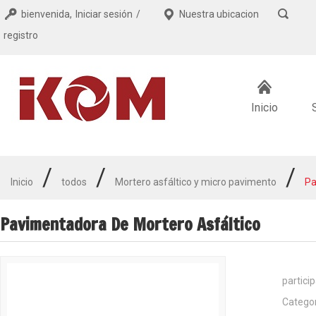
bienvenida,
Iniciar sesión
/
Nuestra ubicacion
registro
Inicio
/
/
/
Inicio
todos
Mortero asfáltico y micro pavimento
Pa
Pavimentadora De Mortero Asfáltico
partici
Catego