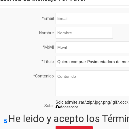
*
Email
Nombre
*
Móvil
*
Título
*
Contenido
Solo admite .rar/.zip/.jpg/.png/.gif/.do
Subir
Accesorios
He leido y acepto los Térmi