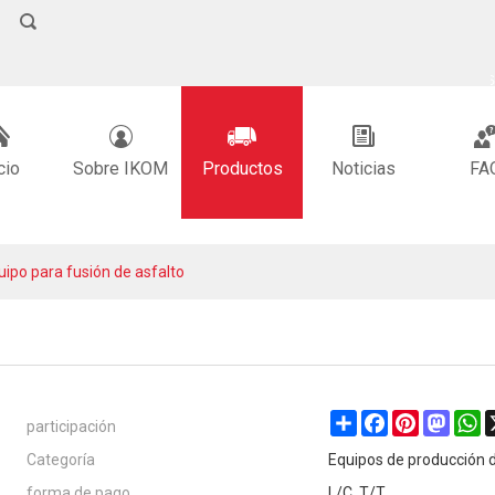
ESPAÑOL
中文
ENGLI
cio
Sobre IKOM
Productos
Noticias
FA
uipo para fusión de asfalto
participación
Share
Facebook
Pinterest
Masto
W
Categoría
Equipos de producción d
forma de pago
L/C, T/T