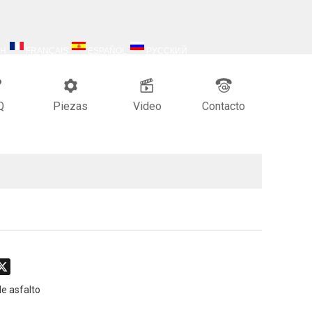
SH
FRANÇAIS
ESPAÑOL
РУССКИЙ
Q
Piezas
Video
Contacto
don
hatsApp
X
e asfalto