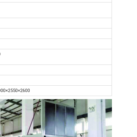
0
000×2550×2600