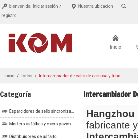
bienvenida,
Iniciar sesión
/
Nuestra ubicacion
registro
Inicio
Inicio
/
todos
/
Intercambiador de calor de carcasa y tubo
Categoría
Intercambiador D
Hangzhou I
Esparcidores de sello sincronizados
fabricante 
Mortero asfáltico y micro pavimento
Intercambi
Distribuidores de asfalto